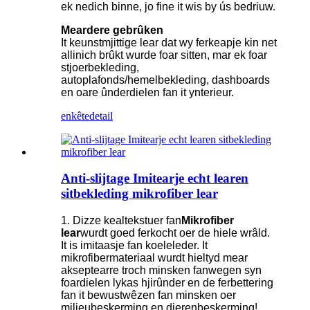
ek nedich binne, jo fine it wis by ús bedriuw.
Meardere gebrûken
It keunstmjittige lear dat wy ferkeapje kin net
allinich brûkt wurde foar sitten, mar ek foar
stjoerbekleding,
autoplafonds/hemelbekleding, dashboards
en oare ûnderdielen fan it ynterieur.
enkête
detail
Anti-slijtage Imitearje echt learen
sitbekleding mikrofiber lear
1. Dizze kealtekstuer fan
Mikrofiber
lear
wurdt goed ferkocht oer de hiele wrâld.
It is imitaasje fan koeleleder. It
mikrofibermateriaal wurdt hieltyd mear
akseptearre troch minsken fanwegen syn
foardielen lykas hjirûnder en de ferbettering
fan it bewustwêzen fan minsken oer
miljeubeskerming en dierenbeskerming!