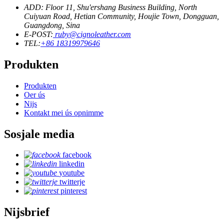
ADD: Floor 11, Shu'ershang Business Building, North
Cuiyuan Road, Hetian Community, Houjie Town, Dongguan,
Guangdong, Sina
E-POST:
ruby@cignoleather.com
TEL:
+86 18319979646
Produkten
Produkten
Oer ús
Nijs
Kontakt mei ús opnimme
Sosjale media
facebook
linkedin
youtube
twitterje
pinterest
Nijsbrief