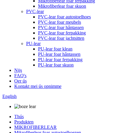
Mikrofiberlear foar ferpakking
Mikrofiberlear foar skuon
PVC-lear
PVC-lear foar autostoelhoes
PVC-lear foar meubels
PVC-lear foar hântassen
PVC-lear foar ferpakking
PVC-lear foar jachtsitten
PU-lear
PU-lear foar klean
PU-lear foar hântassen
PU-lear foar ferpakking
PU-lear foar skuon
Nijs
FAQ's
Oer ús
Kontakt mei ús opnimme
English
Thús
Produkten
MIKROFIBERLEAR
Mikrofiberlear foar autostoelhoezen