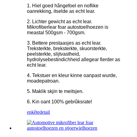
1. Hiel goed hângefoel en noflike
oanrekking, itselde as echt lear.
2. Lichter gewicht as echt lear.
Mikrofiberlear foar autostoelhoezen is
meastal 500gsm - 700gsm.
3. Bettere prestaasjes as echt lear.
Treksterkte, breksterkte, skuorsterkte,
peelsterkte, slijtvastheid,
hydrolysebestindichheid allegear fierder as
echt lear.
4. Tekstuer en kleur kinne oanpast wurde,
moadepatroan.
5. Maklik skjin te meitsjen.
6. Kin oant 100% gebrûksrate!
enkête
detail