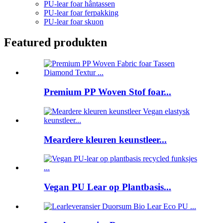
PU-lear foar hântassen
PU-lear foar ferpakking
PU-lear foar skuon
Featured produkten
Premium PP Woven Stof foar...
Meardere kleuren keunstleer...
Vegan PU Lear op Plantbasis...