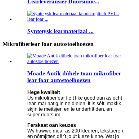
Learleveransier Duorsume...
Syntetysk learmateriaal ...
Mikrofiberlear foar autostoelhoezen
Moade Antik dûbele toan mikrofiber
lear foar autostoelhoezen
Hege kwaliteit
Us mikrofiberlear fielt like goed oan as echt
lear, mar hat gjin neidielen. It is sêft, maklik
skjin te meitsjen en te ûnderhâlden, en
super duorsum.
Ferskaat oan keuzes
Wy hawwe mear as 200 kleuren, tekstueren
en nôtmjitten dêr't jo út kieze kinne. Wat jo