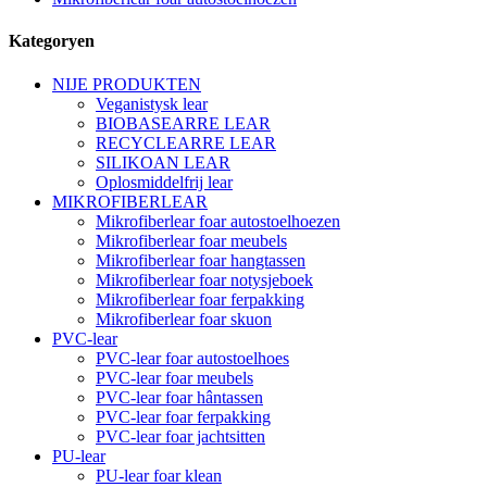
Kategoryen
NIJE PRODUKTEN
Veganistysk lear
BIOBASEARRE LEAR
RECYCLEARRE LEAR
SILIKOAN LEAR
Oplosmiddelfrij lear
MIKROFIBERLEAR
Mikrofiberlear foar autostoelhoezen
Mikrofiberlear foar meubels
Mikrofiberlear foar hangtassen
Mikrofiberlear foar notysjeboek
Mikrofiberlear foar ferpakking
Mikrofiberlear foar skuon
PVC-lear
PVC-lear foar autostoelhoes
PVC-lear foar meubels
PVC-lear foar hântassen
PVC-lear foar ferpakking
PVC-lear foar jachtsitten
PU-lear
PU-lear foar klean