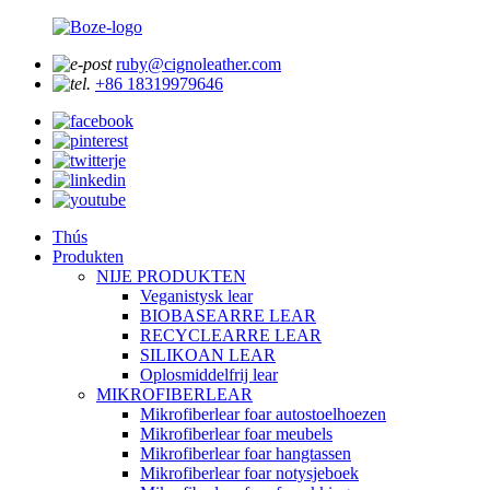
ruby@cignoleather.com
+86 18319979646
Thús
Produkten
NIJE PRODUKTEN
Veganistysk lear
BIOBASEARRE LEAR
RECYCLEARRE LEAR
SILIKOAN LEAR
Oplosmiddelfrij lear
MIKROFIBERLEAR
Mikrofiberlear foar autostoelhoezen
Mikrofiberlear foar meubels
Mikrofiberlear foar hangtassen
Mikrofiberlear foar notysjeboek