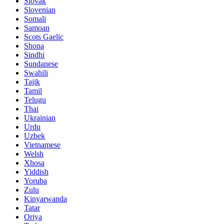
Slovak
Slovenian
Somali
Samoan
Scots Gaelic
Shona
Sindhi
Sundanese
Swahili
Tajik
Tamil
Telugu
Thai
Ukrainian
Urdu
Uzbek
Vietnamese
Welsh
Xhosa
Yiddish
Yoruba
Zulu
Kinyarwanda
Tatar
Oriya