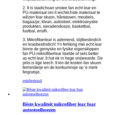
2. It is stadichoan ynstee fan echt lear en
PU-materiaal om it wichtichste materiaal te
wêzen foar skuon, hântassen, meubels,
bagaazje, klean, autostoel, elektroanyske
produkten, sieradendoaze, basketbal,
fuotbal, ensfh.
3. Mikrofiberlear is ademend, slijtbestindich
en krasbestindich! Yn ferliking mei echt lear
binne de gemyske en fysike eigenskippen
fan PU-mikrofiberlear itselde of sels better
as echt lear. It hat ek in hege snijwearde. De
priis is tige leech. It kin de kosten fan skuon
ferminderje en de konkurrinsje op 'e merk
fergrutsje.
enkête
detail
Bêste kwaliteit mikrofiber lear foar
autostoelhoezen