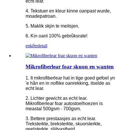
echt lear.
4. Tekstuer en kleur kinne oanpast wurde,
moadepatroan.
5. Maklik skjin te meitsjen.
6. Kin oant 100% gebrûksrate!
enkête
detail
Mikrofiberlear foar skuon en wanten
1. It mikrofiberlear hat in tige goed gefoel yn
'e hân en in noflike oanrekking, itselde as
echt lear.
2. Lichter gewicht as echt lear.
Mikrofiberlear foar autostoelhoezen is
meastal 500gsm - 700gsm.
3. Bettere prestaasjes as echt lear.
Treksterkte, breksterkte, skuorsterkte,
peelsterkte, slijtvastheid,