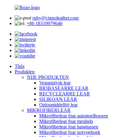
ruby@cignoleather.com
+86 18319979646
Thús
Produkten
NIJE PRODUKTEN
Veganistysk lear
BIOBASEARRE LEAR
RECYCLEARRE LEAR
SILIKOAN LEAR
Oplosmiddelfrij lear
MIKROFIBERLEAR
Mikrofiberlear foar autostoelhoezen
Mikrofiberlear foar meubels
Mikrofiberlear foar hangtassen
Mikrofiberlear foar notysjeboek