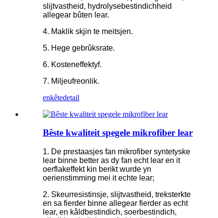
slijtvastheid, hydrolysebestindichheid
allegear bûten lear.
4. Maklik skjin te meitsjen.
5. Hege gebrûksrate.
6. Kosteneffektyf.
7. Miljeufreonlik.
enkête
detail
Bêste kwaliteit spegele mikrofiber lear
1. De prestaasjes fan mikrofiber syntetyske
lear binne better as dy fan echt lear en it
oerflakeffekt kin berikt wurde yn
oerienstimming mei it echte lear;
2. Skeurresistinsje, slijtvastheid, treksterkte
en sa fierder binne allegear fierder as echt
lear, en kâldbestindich, soerbestindich,