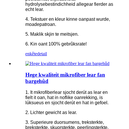
hydrolysebestindichheid allegear fierder as
echt lear.
4. Tekstuer en kleur kinne oanpast wurde,
moadepatroan.
5. Maklik skjin te meitsjen.
6. Kin oant 100% gebrûksrate!
enkête
detail
Hege kwaliteit mikrofiber lear fan
bargehûd
1. It mikrofiberlear sjocht derút as lear en
fielt it oan, hat in noflike oanrekking, is
lúksueus en sjocht derút en hat in gefoel.
2. Lichter gewicht as lear.
3. Superieure duorsumens, treksterkte,
breksterkte, skuorsterkte, peerlingsterkte,