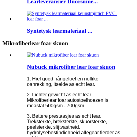
Learleveransier Duorsume...
Syntetysk learmateriaal ...
Mikrofiberlear foar skuon
Nubuck mikrofiber lear foar skuon
1. Hiel goed hângefoel en noflike
oanrekking, itselde as echt lear.
2. Lichter gewicht as echt lear.
Mikrofiberlear foar autostoelhoezen is
meastal 500gsm - 700gsm.
3. Bettere prestaasjes as echt lear.
Treksterkte, breksterkte, skuorsterkte,
peelsterkte, slijtvastheid,
hydrolysebestindichheid allegear fierder as