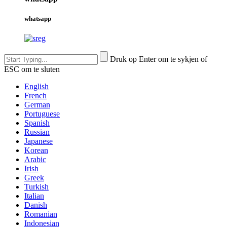
whatsapp
Druk op Enter om te sykjen of
ESC om te sluten
English
French
German
Portuguese
Spanish
Russian
Japanese
Korean
Arabic
Irish
Greek
Turkish
Italian
Danish
Romanian
Indonesian