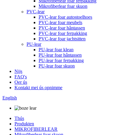
Mikrofiberlear foar ferpakking
Mikrofiberlear foar skuon
PVC-lear
PVC-lear foar autostoelhoes
PVC-lear foar meubels
PVC-lear foar hântassen
PVC-lear foar ferpakking
PVC-lear foar jachtsitten
PU-lear
PU-lear foar klean
PU-lear foar hântassen
PU-lear foar ferpakking
PU-lear foar skuon
Nijs
FAQ's
Oer ús
Kontakt mei ús opnimme
English
Thús
Produkten
MIKROFIBERLEAR
Mikrofiberlear foar skuon