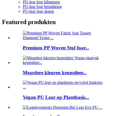
PU-lear foar hântassen
PU-lear foar ferpakking
PU-lear foar skuon
Featured produkten
Premium PP Woven Stof foar...
Meardere kleuren keunstleer...
Vegan PU Lear op Plantbasis...