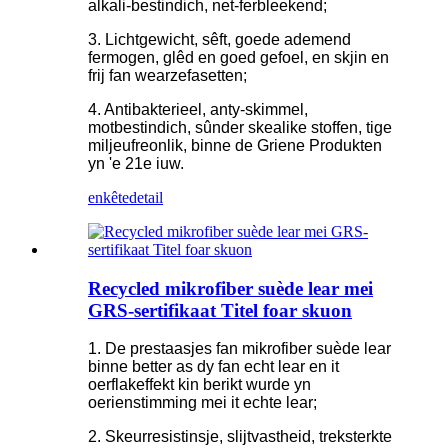
alkali-bestindich, net-ferbleekend;
3. Lichtgewicht, sêft, goede ademend
fermogen, glêd en goed gefoel, en skjin en
frij fan wearzefasetten;
4. Antibakterieel, anty-skimmel,
motbestindich, sûnder skealike stoffen, tige
miljeufreonlik, binne de Griene Produkten
yn 'e 21e iuw.
enkête
detail
Recycled mikrofiber suède lear mei
GRS-sertifikaat Titel foar skuon
1. De prestaasjes fan mikrofiber suède lear
binne better as dy fan echt lear en it
oerflakeffekt kin berikt wurde yn
oerienstimming mei it echte lear;
2. Skeurresistinsje, slijtvastheid, treksterkte