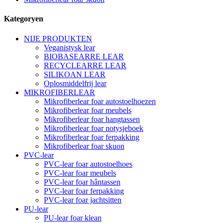
Kategoryen
NIJE PRODUKTEN
Veganistysk lear
BIOBASEARRE LEAR
RECYCLEARRE LEAR
SILIKOAN LEAR
Oplosmiddelfrij lear
MIKROFIBERLEAR
Mikrofiberlear foar autostoelhoezen
Mikrofiberlear foar meubels
Mikrofiberlear foar hangtassen
Mikrofiberlear foar notysjeboek
Mikrofiberlear foar ferpakking
Mikrofiberlear foar skuon
PVC-lear
PVC-lear foar autostoelhoes
PVC-lear foar meubels
PVC-lear foar hântassen
PVC-lear foar ferpakking
PVC-lear foar jachtsitten
PU-lear
PU-lear foar klean