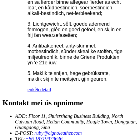
en sa fierder binne allegear fierder as echt
lear, en kâldbestindich, soerbestindich,
alkali-bestindich, net-ferbleekend;
3. Lichtgewicht, sêft, goede ademend
fermogen, glêd en goed gefoel, en skjin en
frij fan wearzefasetten;
4. Antibakterieel, anty-skimmel,
motbestindich, sûnder skealike stoffen, tige
miljeufreonlik, binne de Griene Produkten
yn 'e 21e iuw.
5. Maklik te snijen, hege gebrûksrate,
maklik skjin te meitsjen, gjin geuren.
enkête
detail
Kontakt mei ús opnimme
ADD: Floor 11, Shu'ershang Business Building, North
Cuiyuan Road, Hetian Community, Houjie Town, Dongguan,
Guangdong, Sina
E-POST:
ruby@cignoleather.com
TEL:
+86 18319979646