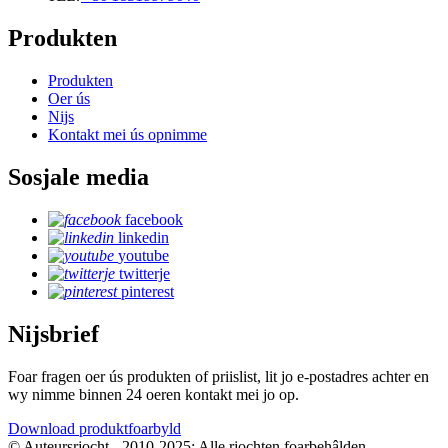
Produkten
Produkten
Oer ús
Nijs
Kontakt mei ús opnimme
Sosjale media
facebook
linkedin
youtube
twitterje
pinterest
Nijsbrief
Foar fragen oer ús produkten of priislist, lit jo e-postadres achter en
wy nimme binnen 24 oeren kontakt mei jo op.
Download produktfoarbyld
© Auteursrjocht - 2010-2025: Alle rjochten foarbehâlden.