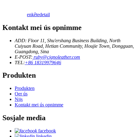
enkête
detail
Kontakt mei ús opnimme
ADD: Floor 11, Shu'ershang Business Building, North
Cuiyuan Road, Hetian Community, Houjie Town, Dongguan,
Guangdong, Sina
E-POST:
ruby@cignoleather.com
TEL:
+86 18319979646
Produkten
Produkten
Oer ús
Nijs
Kontakt mei ús opnimme
Sosjale media
facebook
linkedin