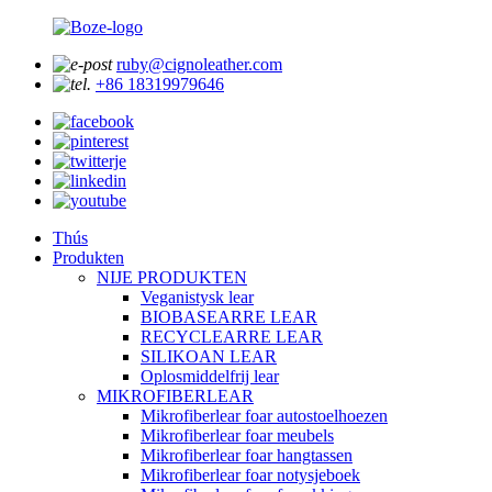
ruby@cignoleather.com
+86 18319979646
Thús
Produkten
NIJE PRODUKTEN
Veganistysk lear
BIOBASEARRE LEAR
RECYCLEARRE LEAR
SILIKOAN LEAR
Oplosmiddelfrij lear
MIKROFIBERLEAR
Mikrofiberlear foar autostoelhoezen
Mikrofiberlear foar meubels
Mikrofiberlear foar hangtassen
Mikrofiberlear foar notysjeboek