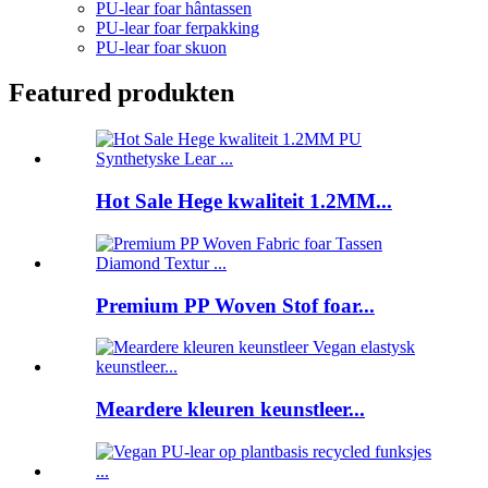
PU-lear foar hântassen
PU-lear foar ferpakking
PU-lear foar skuon
Featured produkten
Hot Sale Hege kwaliteit 1.2MM...
Premium PP Woven Stof foar...
Meardere kleuren keunstleer...