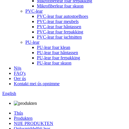
Mikrofiberlear foar ferpakking
Mikrofiberlear foar skuon
PVC-lear
PVC-lear foar autostoelhoes
PVC-lear foar meubels
PVC-lear foar hântassen
PVC-lear foar ferpakking
PVC-lear foar jachtsitten
PU-lear
PU-lear foar klean
PU-lear foar hântassen
PU-lear foar ferpakking
PU-lear foar skuon
Nijs
FAQ's
Oer ús
Kontakt mei ús opnimme
English
Thús
Produkten
NIJE PRODUKTEN
Oplosmiddelfrij lear