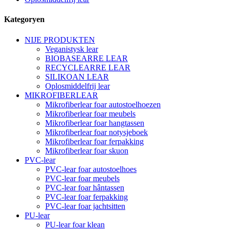
Kategoryen
NIJE PRODUKTEN
Veganistysk lear
BIOBASEARRE LEAR
RECYCLEARRE LEAR
SILIKOAN LEAR
Oplosmiddelfrij lear
MIKROFIBERLEAR
Mikrofiberlear foar autostoelhoezen
Mikrofiberlear foar meubels
Mikrofiberlear foar hangtassen
Mikrofiberlear foar notysjeboek
Mikrofiberlear foar ferpakking
Mikrofiberlear foar skuon
PVC-lear
PVC-lear foar autostoelhoes
PVC-lear foar meubels
PVC-lear foar hântassen
PVC-lear foar ferpakking
PVC-lear foar jachtsitten
PU-lear
PU-lear foar klean