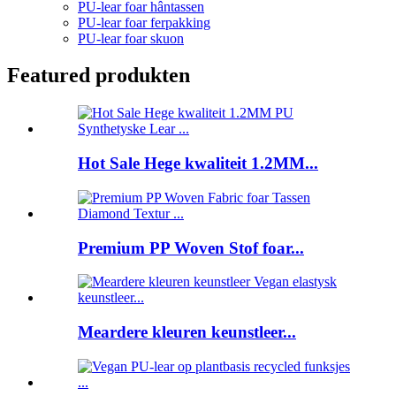
PU-lear foar hântassen
PU-lear foar ferpakking
PU-lear foar skuon
Featured produkten
Hot Sale Hege kwaliteit 1.2MM...
Premium PP Woven Stof foar...
Meardere kleuren keunstleer...