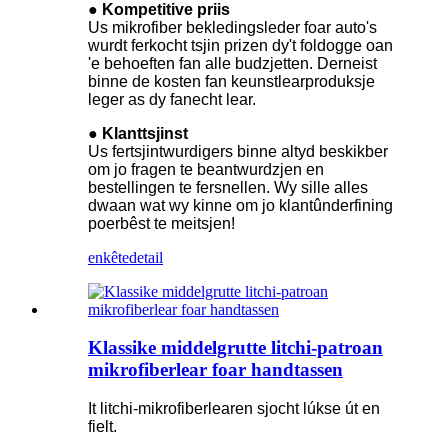
● Kompetitive priis
Us mikrofiber bekledingsleder foar auto's
wurdt ferkocht tsjin prizen dy't foldogge oan
'e behoeften fan alle budzjetten. Derneist
binne de kosten fan keunstlearproduksje
leger as dy fan
echt lear.
● Klanttsjinst
Us fertsjintwurdigers binne altyd beskikber
om jo fragen te beantwurdzjen en
bestellingen te fersnellen. Wy sille alles
dwaan wat wy kinne om jo klantûnderfining
poerbêst te meitsjen!
enkête
detail
Klassike middelgrutte litchi-patroan
mikrofiberlear foar handtassen
It litchi-mikrofiberlearen sjocht lúkse út en
fielt.