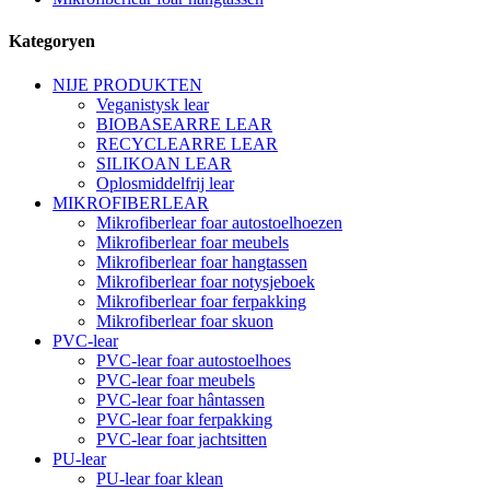
Kategoryen
NIJE PRODUKTEN
Veganistysk lear
BIOBASEARRE LEAR
RECYCLEARRE LEAR
SILIKOAN LEAR
Oplosmiddelfrij lear
MIKROFIBERLEAR
Mikrofiberlear foar autostoelhoezen
Mikrofiberlear foar meubels
Mikrofiberlear foar hangtassen
Mikrofiberlear foar notysjeboek
Mikrofiberlear foar ferpakking
Mikrofiberlear foar skuon
PVC-lear
PVC-lear foar autostoelhoes
PVC-lear foar meubels
PVC-lear foar hântassen
PVC-lear foar ferpakking
PVC-lear foar jachtsitten
PU-lear
PU-lear foar klean