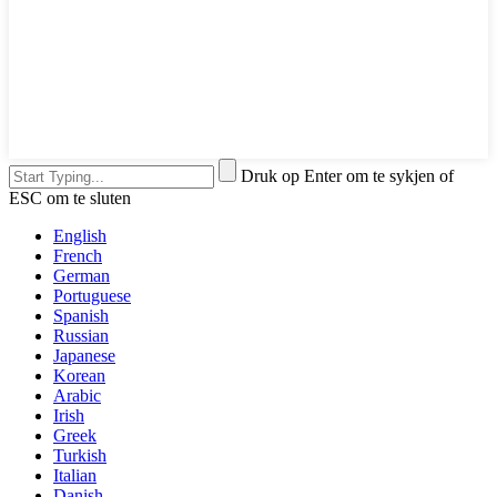
Druk op Enter om te sykjen of
ESC om te sluten
English
French
German
Portuguese
Spanish
Russian
Japanese
Korean
Arabic
Irish
Greek
Turkish
Italian
Danish