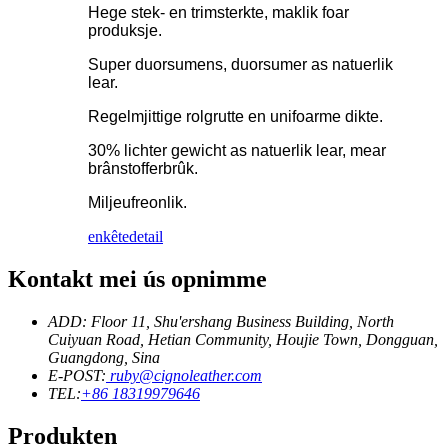
Hege stek- en trimsterkte, maklik foar
produksje.
Super duorsumens, duorsumer as natuerlik
lear.
Regelmjittige rolgrutte en unifoarme dikte.
30% lichter gewicht as natuerlik lear, mear
brânstofferbrûk.
Miljeufreonlik.
enkête
detail
Kontakt mei ús opnimme
ADD: Floor 11, Shu'ershang Business Building, North
Cuiyuan Road, Hetian Community, Houjie Town, Dongguan,
Guangdong, Sina
E-POST:
ruby@cignoleather.com
TEL:
+86 18319979646
Produkten