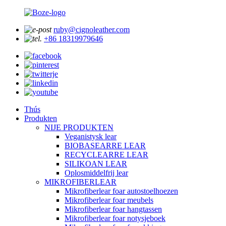
ruby@cignoleather.com
+86 18319979646
Thús
Produkten
NIJE PRODUKTEN
Veganistysk lear
BIOBASEARRE LEAR
RECYCLEARRE LEAR
SILIKOAN LEAR
Oplosmiddelfrij lear
MIKROFIBERLEAR
Mikrofiberlear foar autostoelhoezen
Mikrofiberlear foar meubels
Mikrofiberlear foar hangtassen
Mikrofiberlear foar notysjeboek