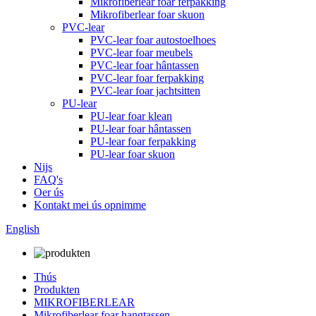
Mikrofiberlear foar ferpakking
Mikrofiberlear foar skuon
PVC-lear
PVC-lear foar autostoelhoes
PVC-lear foar meubels
PVC-lear foar hântassen
PVC-lear foar ferpakking
PVC-lear foar jachtsitten
PU-lear
PU-lear foar klean
PU-lear foar hântassen
PU-lear foar ferpakking
PU-lear foar skuon
Nijs
FAQ's
Oer ús
Kontakt mei ús opnimme
English
Thús
Produkten
MIKROFIBERLEAR
Mikrofiberlear foar hangtassen