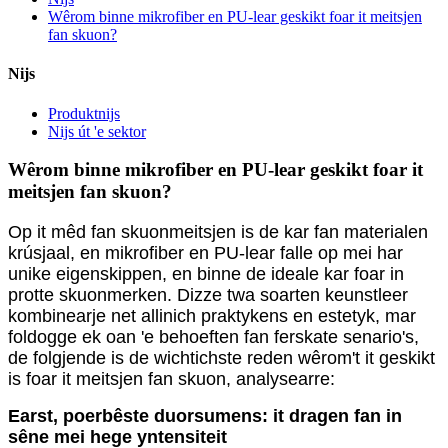
Wêrom binne mikrofiber en PU-lear geskikt foar it meitsjen
fan skuon?
Nijs
Produktnijs
Nijs út 'e sektor
Wêrom binne mikrofiber en PU-lear geskikt foar it
meitsjen fan skuon?
Op it mêd fan skuonmeitsjen is de kar fan materialen
krúsjaal, en mikrofiber en PU-lear falle op mei har
unike eigenskippen, en binne de ideale kar foar in
protte skuonmerken. Dizze twa soarten keunstleer
kombinearje net allinich praktykens en estetyk, mar
foldogge ek oan 'e behoeften fan ferskate senario's,
de folgjende is de wichtichste reden wêrom't it geskikt
is foar it meitsjen fan skuon, analysearre:
Earst, poerbêste duorsumens: it dragen fan in
sêne mei hege yntensiteit