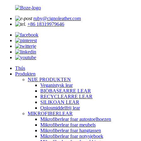
ruby@cignoleather.com
+86 18319979646
Thús
Produkten
NIJE PRODUKTEN
Veganistysk lear
BIOBASEARRE LEAR
RECYCLEARRE LEAR
SILIKOAN LEAR
Oplosmiddelfrij lear
MIKROFIBERLEAR
Mikrofiberlear foar autostoelhoezen
Mikrofiberlear foar meubels
Mikrofiberlear foar hangtassen
Mikrofiberlear foar notysjeboek