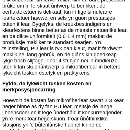
brûke om in ferskaat ûntwerp te berikken, de
oerflaktekstuer is delikaat, kin in tige simulearre
leartekstuer hawwe, en sels yn guon prestaasjes
bûten it lear. Bygelyks, de kreukbestindigens en
kleurfêstens binne better as de measte natuerlike lear,
en de dikte-uniformiteit (0.6-1.4 mm) makket de
produksje makliker te standardisearjen. Yn
tsjinstelling, PU-lear is ryk oan kleur, mar it ferdwynt
maklik nei lang gebrûk, en de glâns kin goedkeap
lykje troch slijtage. Foar it stribjen nei in modieuze
uterlik fan skuonûntwerp is mikrofiberlear in bettere
lykwicht tusken estetyk en praktykens.
Fyfde, de lykwicht tusken kosten en
merkposysjonearring
Hoewol't de kosten fan mikrofiberlear sawat 2-3 kear
heger binne as dy fan PU-lear, meitsje de lange
libbensdoer en it lege ûnderhâld it konkurrearjender
yn 'e merk foar hege skuon. Foar ûnôfhinklike
stasjons yn 'e bûtenlânske hannel kinne de