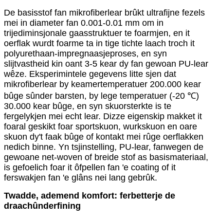
De basisstof fan mikrofiberlear brûkt ultrafijne fezels
mei in diameter fan 0.001-0.01 mm om in
trijediminsjonale gaasstruktuer te foarmjen, en it
oerflak wurdt foarme ta in tige tichte laach troch it
polyurethaan-impregnaasjeproses, en syn
slijtvastheid kin oant 3-5 kear dy fan gewoan PU-lear
wêze. Eksperimintele gegevens litte sjen dat
mikrofiberlear by keamertemperatuer 200.000 kear
bûge sûnder barsten, by lege temperatuer (-20 ℃) ​​
30.000 kear bûge, en syn skuorsterkte is te
fergelykjen mei echt lear. Dizze eigenskip makket it
foaral geskikt foar sportskuon, wurkskuon en oare
skuon dy't faak bûge of kontakt mei rûge oerflakken
nedich binne. Yn tsjinstelling, PU-lear, fanwegen de
gewoane net-woven of breide stof as basismateriaal,
is gefoelich foar it ôfpellen fan 'e coating of it
ferswakjen fan 'e glâns nei lang gebrûk.
Twadde, ademend komfort: ferbetterje de
draachûnderfining