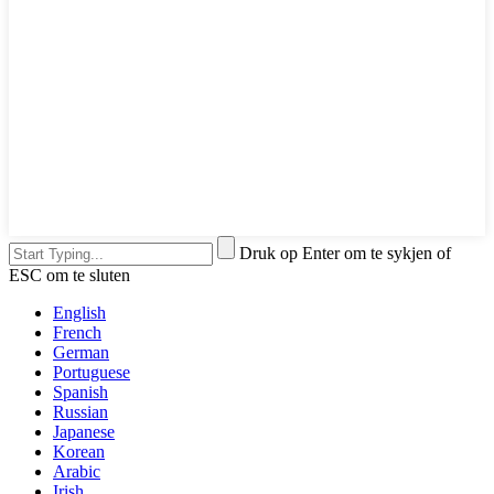
Druk op Enter om te sykjen of
ESC om te sluten
English
French
German
Portuguese
Spanish
Russian
Japanese
Korean
Arabic
Irish