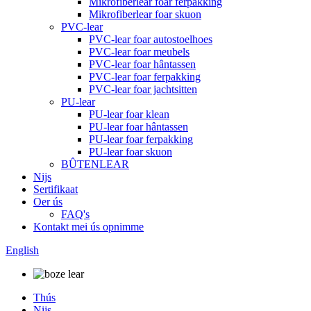
Mikrofiberlear foar ferpakking
Mikrofiberlear foar skuon
PVC-lear
PVC-lear foar autostoelhoes
PVC-lear foar meubels
PVC-lear foar hântassen
PVC-lear foar ferpakking
PVC-lear foar jachtsitten
PU-lear
PU-lear foar klean
PU-lear foar hântassen
PU-lear foar ferpakking
PU-lear foar skuon
BÛTENLEAR
Nijs
Sertifikaat
Oer ús
FAQ's
Kontakt mei ús opnimme
English
Thús
Nijs