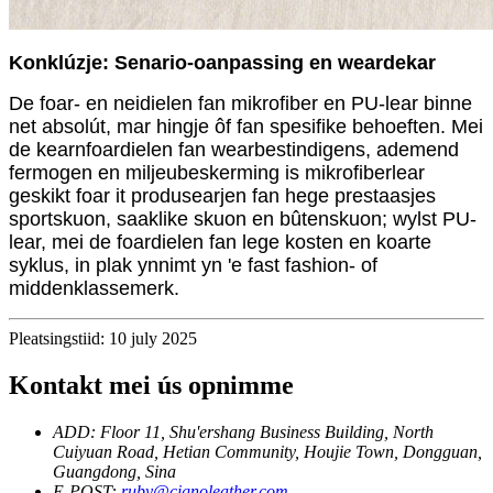
Konklúzje: Senario-oanpassing en weardekar
De foar- en neidielen fan mikrofiber en PU-lear binne
net absolút, mar hingje ôf fan spesifike behoeften. Mei
de kearnfoardielen fan wearbestindigens, ademend
fermogen en miljeubeskerming is mikrofiberlear
geskikt foar it produsearjen fan hege prestaasjes
sportskuon, saaklike skuon en bûtenskuon; wylst PU-
lear, mei de foardielen fan lege kosten en koarte
syklus, in plak ynnimt yn 'e fast fashion- of
middenklassemerk.
Pleatsingstiid: 10 july 2025
Kontakt mei ús opnimme
ADD: Floor 11, Shu'ershang Business Building, North
Cuiyuan Road, Hetian Community, Houjie Town, Dongguan,
Guangdong, Sina
E-POST:
ruby@cignoleather.com