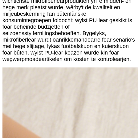
wichtichste mikrofiberlearprodukten yn 'e midden- en
hege merk pleatst wurde, wêrby't de kwaliteit en
miljeubeskerming fan bûtenlânske
konsumintegroepen foldocht; wylst PU-lear geskikt is
foar beheinde budzjetten of
seizoensstylfernijingsbehoeften. Bygelyks,
mikrofiberlear wurdt oanrikkemandearre foar senario's
mei hege slijtage, lykas fuotbalskuon en kuierskuon
foar bûten, wylst PU-lear keazen wurde kin foar
wegwerpmoadeartikelen om kosten te kontrolearjen.