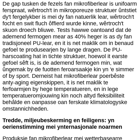
De gap tusken de fezels fan mikrofiberlear is unifoarm
ferspraat, wêrtroch't in mikroporeuze struktuer ûntstiet
dy't fergelykber is mei dy fan natuerlik lear, wêrtroch't
focht en swit fluch ôffierd wurde kinne, wêrtroch't
skuon droech bliuwe. Tests hawwe oantoand dat de
ademend fermogen mear as 40% heger is as dy fan
tradisjoneel PU-lear, en it is net maklik om in benaud
gefoel te produsearjen by lange dragen. De PU-
harscoating hat in tichte struktuer, hoewol it earste
gefoel sêft is, is de ademend fermogen min, wat
ûngemak by de fuotten feroarsaakje kin yn 'e simmer
of by sport. Derneist hat mikrofiberlear poerbêste
anty-aging eigenskippen, it is net maklik te
ferfoarmjen by hege temperatueren, en in lege
temperatueromjouwing kin noch altyd fleksibiliteit
behâlde en oanpasse oan ferskate klimatologyske
omstannichheden.
Tredde, miljeubeskerming en feiligens: yn
oerienstimming mei ynternasjonale noarmen
Produksje fan mikrofiberlear mei wetterbasearre