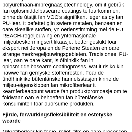
polyurethaan-impregnaasjetechnology, om it gebrûk
fan oplosmiddelbasearre coatings te foarkommen,
binne de útstjit fan VOC's signifikant leger as dy fan
PU-lear. It befettet gjin swiere metalen, benzeen en
oare skealike stoffen, yn oerienstimming mei de EU
REACH-regeljouwing en ynternasjonale
miljeubeskermingsertifikaasje, better geskikt foar
eksport nei Jeropa en de Feriene Steaten en oare
strange merkregeljouwingsgebieten. Tradisjoneel PU-
lear, oan 'e oare kant, is ôfhinklik fan in
oplosmiddelbasearre coatingproses, wat it risiko kin
hawwe fan gemyske stoffenresten. Foar de
ûnôfhinklike bûtenlânske hannelsstasjon kinne de
miljeu-eigenskippen fan mikrofiberlear it
kearnferkeappunt wurde fan produktpromoasje om te
foldwaan oan 'e behoeften fan bûtenlânske
konsuminten foar duorsume produkten.
Fjirde, ferwurkingsfleksibiliteit en estetyske
wearde
Mikrofiberlear kin ferve, reliëf, film en oare prosessen